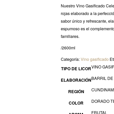
Nuestro Vino Gasificado Cele
rojas elaborado a la perfeccio
sabor único y refrescante, el
espumoso es el complemento i
familiares.
/2600ml
Categoría:
Vino gasificado
Et
VINO GASI
TIPO DE LICOR
BARRIL DE
ELABORACIÓN
CUNDINA
REGIÓN
DORADO T
COLOR
FRUTAL