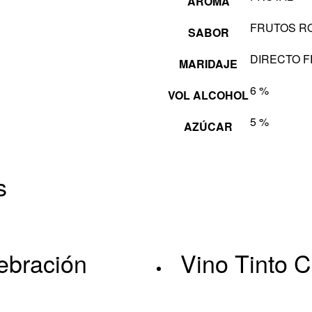
AROMA
FRUTOS R
SABOR
DIRECTO F
MARIDAJE
6 %
VOL ALCOHOL
5 %
AZÚCAR
s
ebración
Vino Tinto C