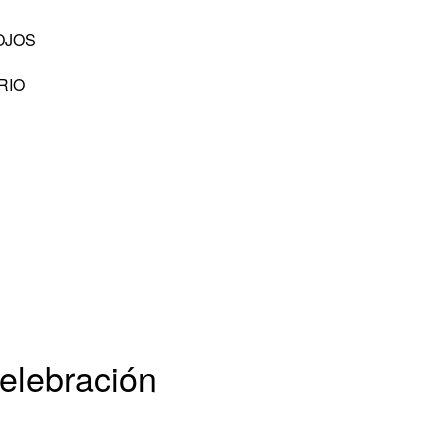
OJOS
RIO
elebración