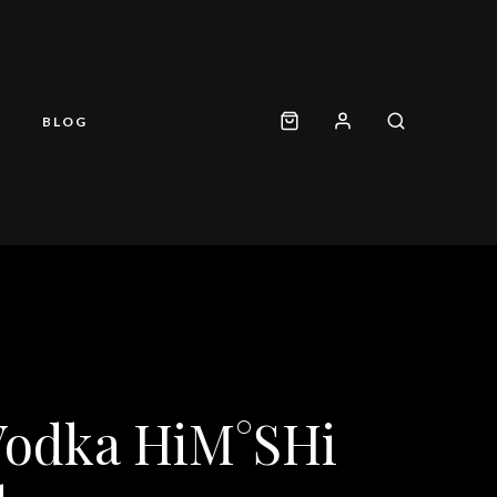
BLOG
 Vodka HiM°SHi