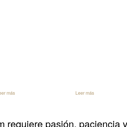
eer más
Leer más
m requiere pasión, paciencia y