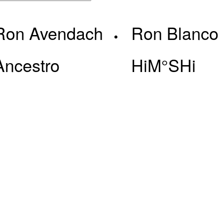
popularidad
Ron Avendach
Ron Blanco
Ancestro
HiM°SHi